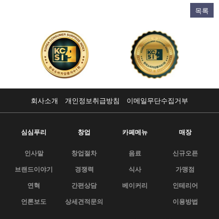
목록
회사소개
개인정보취급방침
이메일무단수집거부
심심푸리
창업
카페메뉴
매장
인사말
창업절차
음료
신규오픈
브랜드이야기
경쟁력
식사
가맹점
연혁
간편상담
베이커리
인테리어
언론보도
상세견적문의
이용방법