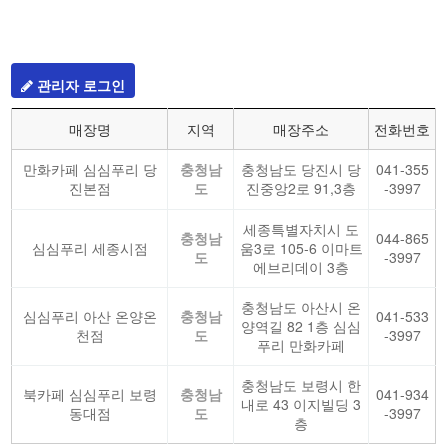
관리자 로그인
매장명
지역
매장주소
전화번호
만화카페 심심푸리 당
충청남
충청남도 당진시 당
041-355
진본점
도
진중앙2로 91,3층
-3997
세종특별자치시 도
충청남
044-865
심심푸리 세종시점
움3로 105-6 이마트
도
-3997
에브리데이 3층
충청남도 아산시 온
심심푸리 아산 온양온
충청남
041-533
양역길 82 1층 심심
천점
도
-3997
푸리 만화카페
충청남도 보령시 한
북카페 심심푸리 보령
충청남
041-934
내로 43 이지빌딩 3
동대점
도
-3997
층